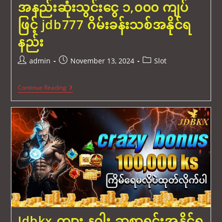
အနည်းဆုံးသွင်းငွေ ၁,၀၀၀ ကျပ်
ဖြင့် jdb777 ဂိမ်းခန်းသစ်အနိုင်ရ
နည်း
Post
Post
Post
admin
November 13, 2024
Slot
author:
published:
category:
အနည်းဆုံး
Continue Reading
သွင်း
ငွေ
၁,၀၀၀
ကျပ်
ဖြင့်
Jdb777
ဂိ
မ်း
ခန်း
သစ်
အနိုင်ရ
နည်း
Jdbkx ကျား နဂါး ဆုစာရင်းအနိုင်ရ