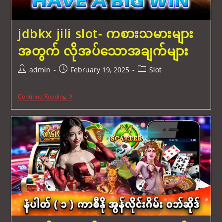
ဂိ
မ်း
များ
jdbkx jili slot- ကစားသမားများ
အတွက် လိုအပ်သောအချက်များ
Post
Post
Post
admin
February 19, 2025
Slot
author:
published:
category:
Jdbkx
Continue Reading
Jili
Slot-
ကစားသမား
များ
အတွက်
လိုအပ်
သော
အချက်
များ