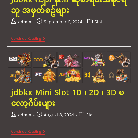
သူ အမှတ်စဥ်များ
Post
Post
Post
admin
September 6, 2024
Slot
author:
published:
category:
Jdbkx
Continue Reading
ကျား
နဂါး
ဆု
စာရင်း
အနိုင်ရ
သူ
အမှတ်
စ
ဥ်
များ
jdbkx Mini Slot 1D ၊ 2D ၊ 3D စ
လော့ဂိမ်းများ
Post
Post
Post
admin
August 8, 2024
Slot
author:
published:
category:
Jdbkx
Continue Reading
Mini