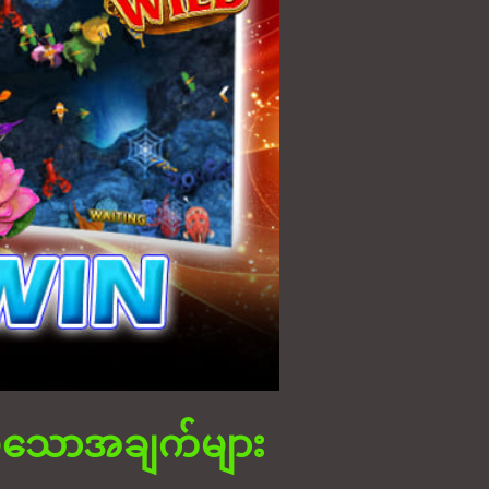
ပ်သောအချက်များ