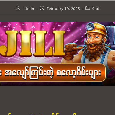
Post
Post
Post
admin
February 19, 2025
Slot
author:
published:
category: