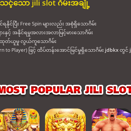
့်သော jili slot
ဂိမ်းအချို့
ိုင်ပြီး Free Spin များလည်း အစုံရှိသောဂိမ်း
ားနှင့် အနိုင်ရမှုအလားအလာမြင့်မားသောဂိမ်း
ထုတ်ယူမှု လွယ်ကူသောဂိမ်း
to Player) ဖြင့် ထိပ်တန်းအောင်မြင်မှုရှိသောဂိမ်း
jdbkx
တွင်