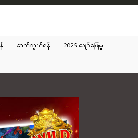
န်
ဆက်သွယ်ရန်
2025 ဖျော်ဖြေမှု