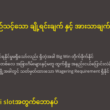
သင့်သော ချို့ရင်းချက် နှင့် အားသာချက်
နိုင်မှုမရှိသော်လည်း ရှိတဲ့အခါ Big Win တိုက်ခိုက်နိုင်
စ်လေ အခြားဂိမ်းများနှင့်မတူ ထွက်ရှိမှု အနည်းငယ်ပြောင်းလဲနိ
ို့အခါတွင် သတ်မှတ်ထားသော Wagering Requirement ရှိနိုင်
ili slotအတွက်ဘောနပ်