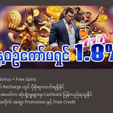
onus + Free Spins
် Recharge တွင် ပိုမိုဆုလာဘ်ရရှိနိုင်
အပတ်က ဆုံးရှုံးမှုများမှ Cashback ပြန်လည်ရယူနိုင်
အလိုက် အထူး Promotion နှင့် Free Credit