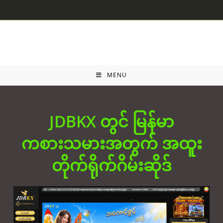
Skip
to
content
MENU
JDBKX တွင် မြန်မာ
ကစားသမားအတွက် အထူး
တိုက်ရိုက်ဂိမ်းဆိုဒ်