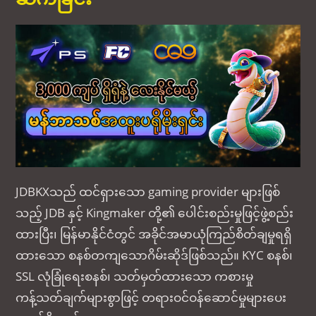
JDBKXသည် ထင်ရှားသော gaming provider များဖြစ်
သည့် JDB နှင့် Kingmaker တို့၏ ပေါင်းစည်းမှုဖြင့်ဖွဲ့စည်း
ထားပြီး၊ မြန်မာနိုင်ငံတွင် အခိုင်အမာယုံကြည်စိတ်ချမှုရရှိ
ထားသော စနစ်တကျသောဂိမ်းဆိုဒ်ဖြစ်သည်။ KYC စနစ်၊
SSL လုံခြုံရေးစနစ်၊ သတ်မှတ်ထားသော ကစားမှု
ကန့်သတ်ချက်များစွာဖြင့် တရားဝင်ဝန်ဆောင်မှုများပေး