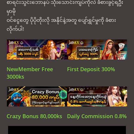
စာရင်းသွင်းဘောနပ် သုံးသောင်းကျပ်ကိုလဲ ခံစားခွင့်ရဦး
မှာမို
ဝင်ငွေတွေ ပိုပိုတိုးလို အနိုင်နဲ့အတူ ပျော်ရွှင်မှုကို ခံစား
လိုက်ပါ!
NewMember Free
First Deposit 300%
3000ks
Crazy Bonus 80,000ks
Daily Commission 0.8%