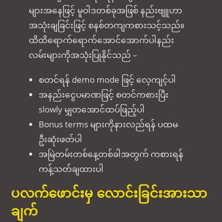
များအနေဖြင့် မူဝါဒတစ်ခုအဖြစ် နည်းဗျူဟာ
အသုံးချခြင်းဖြင့် စနစ်တကျကစားသင့်သည်။
ထိထိရောက်ရောက်အောင်အောက်ပါနည်း
လမ်းများကိုအသုံးပြုနိုင်သည် –
စတင်ရန် demo mode ဖြင့် လေ့ကျင့်ပါ
အနည်းငွေပမာဏဖြင့် စတင်ကစားပြီး
slowly မျှတအောင်ထပ်ဖြည့်ပါ
Bonus terms များကိုနားလည်ရန် ပထမ
ဦးဆုံးဖတ်ပါ
အမြဲတမ်းတစ်နေ့တစ်ခါအတွက် ကစားရန်
ကန့်သတ်ချထားပါ
ပလက်ဖောင်းမှ လောင်းခြင်းအားသာ
ချက်