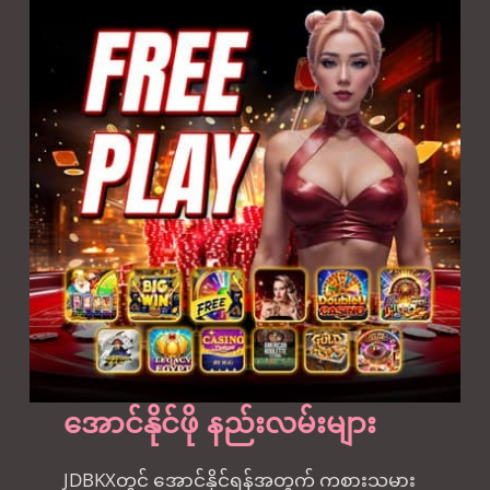
အောင်နိုင်ဖို နည်းလမ်းများ
JDBKXတွင် အောင်နိုင်ရန်အတွက် ကစားသမား