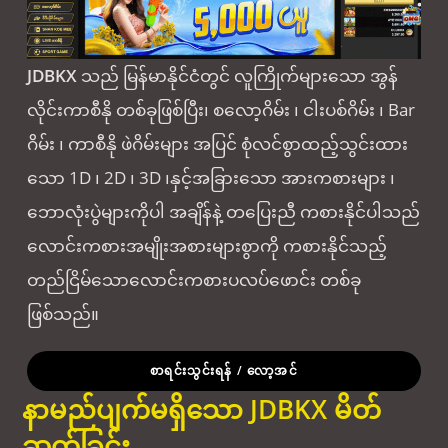
JDBKX
သည် မြန်မာနိုင်ငံတွင် လူကြိုက်များသော အွန်
လိုင်းကာစီနို တစ်ခုဖြစ်ပြီး၊ စလော့ဂိမ်း ၊ ငါးပစ်ဂိမ်း ၊ Bar
ဂိမ်း ၊ ကာစီနို ဖဲဂိမ်းများ အပြင် စုံလင်စွာထည့်သွင်းထား
သော 1D ၊ 2D ၊ 3D ၊နှင့်အခြားသော အားကစားများ ၊
ဘောလုံးပွဲများကိုပါ အချိန်နဲ့ တပြေးညီ ကစားနိုင်ပါသည်
လောင်းကစားအမျိုးအစားများစွာကို ကစားနိုင်သည့်
တည်ငြိမ်သောလောင်းကစားပလပ်ဖောင်း တစ်ခု
ဖြစ်သည်။
စာရင်းသွင်းရန် / လော့အင်
နာမည်ပျက်မရှိသော JDBKX မိတ်
ဆက်ခြင်း