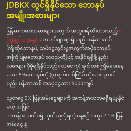
JDBKX တွင်ရှိနိုင်သော ဘောနပ်
အမျိုးအစားများ
မြန်မာကစားသမားများအတွက် အထူးဖန်တီးထားသည့်
ပ
ရိုမိုးရှင်းများနှင့်
ဘောနပ်များစွာရှိသည်။ မန်ဘာသစ်
ကြိုဆိုဘောနပ်, ထပ်ငွေသွင်းမှုအတွက်အပိုဘောနပ်,
အကြံပြုမှုဘောနပ် စသည်တို့ဖြင့် အနိုင်ရရှိဖို့ နည်း
လမ်းများ ပိုမိုရရှိနိုင်သည်။ ယခင် (၇) ရက်တစ်ကြိမ်ပေးနေ
သော 5%ဘောနပ်ကို (၃) ရက်တစ်ကြိမ် တိုးပေးသွားပါ
မည်။ မန်ဘာသစ် အခမဲ့ငွေသား 5000ကျပ်
သွင်းငွေ 5% ပြန်အမ်းငွေများကို အကန့်အသတ်မရှိရယူနိုင်
မယ့် အပြင်
အကန့်အသတ်မရှိ ထုတ်ယူလိုရတဲ့ နေ့စဉ်အထူး 2.1% ပြန်
အမ်းငွေ နဲ့