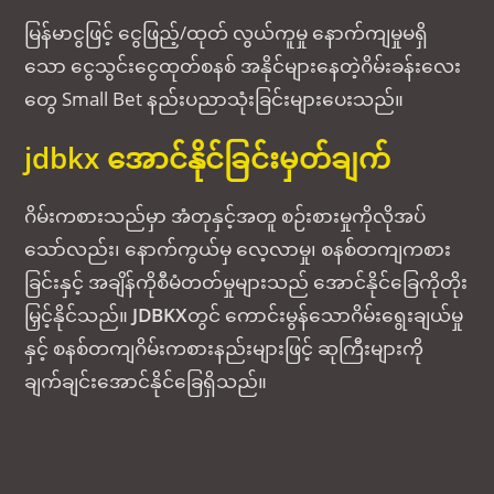
မြန်မာငွဖြင့် ငွေဖြည့်/ထုတ် လွယ်ကူမှု နောက်ကျမှုမရှိ
သော ငွေသွင်းငွေထုတ်စနစ် အနိုင်များနေတဲ့ဂိမ်းခန်းလေး
တွေ Small Bet နည်းပညာသုံးခြင်းများပေးသည်။
jdbkx အောင်နိုင်ခြင်းမှတ်ချက်
ဂိမ်းကစားသည်မှာ အံတုနှင့်အတူ စဉ်းစားမှုကိုလိုအပ်
သော်လည်း၊ နောက်ကွယ်မှ လေ့လာမှု၊ စနစ်တကျကစား
ခြင်းနှင့် အချိန်ကိုစီမံတတ်မှုများသည် အောင်နိုင်ခြေကိုတိုး
မြှင့်နိုင်သည်။
JDBKX
တွင် ကောင်းမွန်သောဂိမ်းရွေးချယ်မှု
နှင့် စနစ်တကျဂိမ်းကစားနည်းများဖြင့် ဆုကြီးများကို
ချက်ချင်းအောင်နိုင်ခြေရှိသည်။