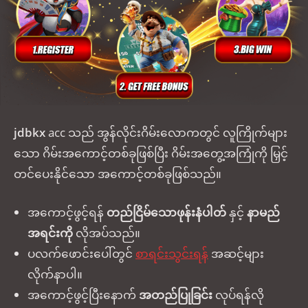
jdbkx
acc သည် အွန်လိုင်းဂိမ်းလောကတွင် လူကြိုက်များ
သော ဂိမ်းအကောင့်တစ်ခုဖြစ်ပြီး ဂိမ်းအတွေ့အကြုံကို မြှင့်
တင်ပေးနိုင်သော အကောင့်တစ်ခုဖြစ်သည်။
အကောင့်ဖွင့်ရန်
တည်ငြိမ်သောဖုန်းနံပါတ်
နှင့်
နာမည်
အရင်းကို
လိုအပ်သည်။
ပလက်ဖောင်းပေါ်တွင်
စာရင်းသွင်းရန်
အဆင့်များ
လိုက်နာပါ။
အကောင့်ဖွင့်ပြီးနောက်
အတည်ပြုခြင်း
လုပ်ရန်လို