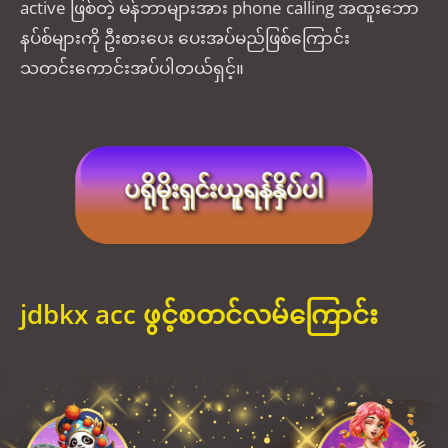
active ဖြစ်တဲ့ မန်ဘာများအား phone calling အထူးဘော
နပ်စ်များကို ဦးစားပေး ပေးအပ်မည်ဖြစ်ကြောင်း
သတင်းကောင်းအပ်ပါတယ်ရှင့်။
jdbkx acc ဖွင့်စတင်လမ်ကြောင်း