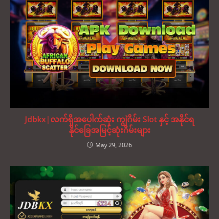
Jdbkx|လက်ရှိအပေါက်ဆုံး ကျွဲဂိမ်း Slot နှင့် အနိုင်ရ
နိုင်ခြေအမြင့်ဆုံးဂိမ်းများ
May 29, 2026