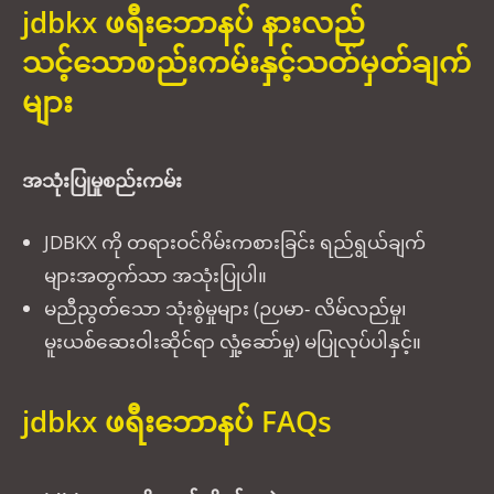
jdbkx ဖရီးဘောနပ် နားလည်
သင့်‌သောစည်းကမ်းနှင့်သတ်မှတ်ချက်
များ
အသုံးပြုမှုစည်းကမ်း
JDBKX ကို တရားဝင်ဂိမ်းကစားခြင်း ရည်ရွယ်ချက်
များအတွက်သာ အသုံးပြုပါ။
မညီညွတ်သော သုံးစွဲမှုများ (ဉပမာ- လိမ်လည်မှု၊
မူးယစ်ဆေးဝါးဆိုင်ရာ လှုံ့ဆော်မှု) မပြုလုပ်ပါနှင့်။
jdbkx ဖရီးဘောနပ်
FAQs