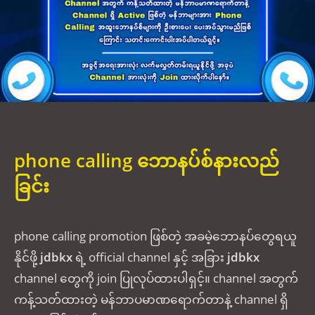
phone calling ဘောနပ်စ်နားလည်
ခြင်း
phone calling promotion ဖြစ်တဲ့ အခမဲ့ဘောနပ်တွေရယူ
နိုင်ဖို့
jdbkx
ရဲ့ official channel နှင့် အခြား
jdbkx
channel တွေကို join ပြုလုပ်ထားပါရှင့်။ channel အတွက်
ကန့်သတ်ထားတဲ့ မန်ဘာပမာဏ‌ရောက်တာနဲ့ channel ရှိ