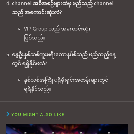
channel အစီအစဉ်များထဲမှ မည်သည့် channel
သည် အကောင်းဆုံးလဲ?
VIP Group သည် အကောင်းဆုံး
ဖြစ်သည်။
နွေဦးနှစ်သစ်ကူးဖရီးဘောနပ်စ်သည် မည်သည့်နေ့
တွင် ရရှိနိုင်မလဲ?
နှစ်သစ်အကြို ပရိုမိုးရှင်းအတန်းများတွင်
ရရှိနိုင်သည်။
YOU MIGHT ALSO LIKE