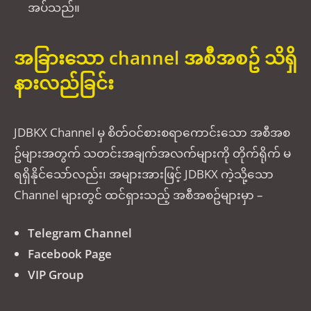
အပ်သည်။
အခြားသော channel အစီအစဥ် သိရှိ
နားလည်ခြင်း
JDBKX Channel မှ စိတ်ဝင်စားစရာကောင်းသော အစီအစ
ဥ်များအတွက် သတင်းအချက်အလက်များကို တိုက်ရိုက် မ
ရရှိနိုင်သော်လည်း၊ အများအားဖြင့် JDBKX ကဲ့သို့သော
Channel များတွင် ထင်ရှားသည့် အစီအစဥ်များမှာ –
Telegram Channel
Facebook Page
VIP Group