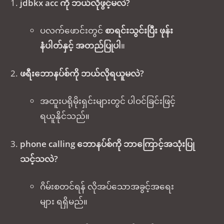
jdbkx acc ကို ဘယ်လိုဖွင့်မလဲ?
ပလက်ဖောင်းတွင်
စာရင်းသွင်းပြီး ဖုန်း
နံပါတ်နှင့် အတည်ပြုပါ
။
ဖရီးဘောနပ်စ်ကို ဘယ်လိုရယူမလဲ?
အထူးပရိုမိုးရှင်းများတွင် ပါဝင်ခြင်းဖြင့်
ရယူနိုင်သည်။
phone calling ဘောနပ်စ်ကို ဘာကြောင့်အသုံးပြု
သင့်သလဲ?
ဂိမ်းစတင်ရန် လိုအပ်သောအခွင့်အရေး
များ ရရှိမည်။